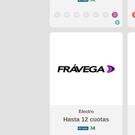
L
M
M
J
V
S
D
Electro
Hasta 12 cuotas