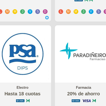
L
M
M
J
V
S
D
L
M
M
J
V
S
Electro
Farmacia
Hasta 18 cuotas
20% de ahorro