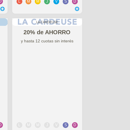
D
L
M
M
J
V
S
D
LA CARDEUSE
20% de AHORRO
y hasta 12 cuotas sin interés
D
L
M
M
J
V
S
D