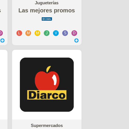
Jugueterías
s
Las mejores promos
D
L
M
M
J
V
S
D
Supermercados