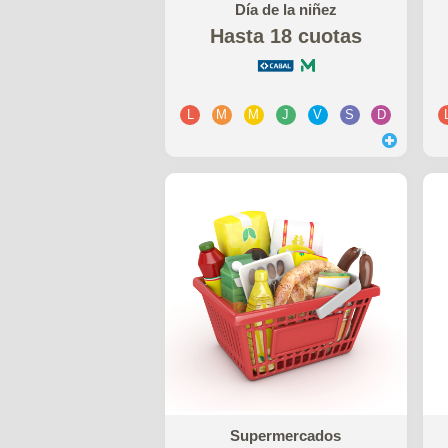
Día de la niñez
Hasta 18 cuotas
L
M
M
J
V
S
D
Supermercados