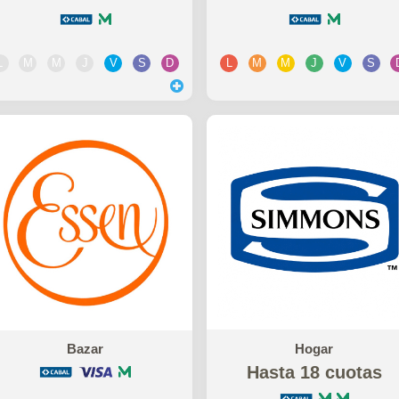
L
M
M
J
V
S
D
L
M
M
J
V
S
Bazar
Hogar
Hasta 18 cuotas