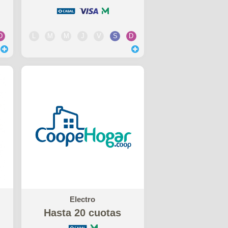
D
L
M
M
J
V
S
D
Electro
Hasta 20 cuotas