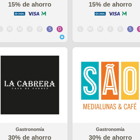
15% de ahorro
15% de ahorro
L
M
M
J
V
S
D
L
M
M
J
V
S
Gastronomía
Gastronomía
30% de ahorro
30% de ahorro