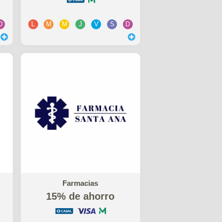
D
L
M
M
J
V
S
D
Farmacias
15% de ahorro