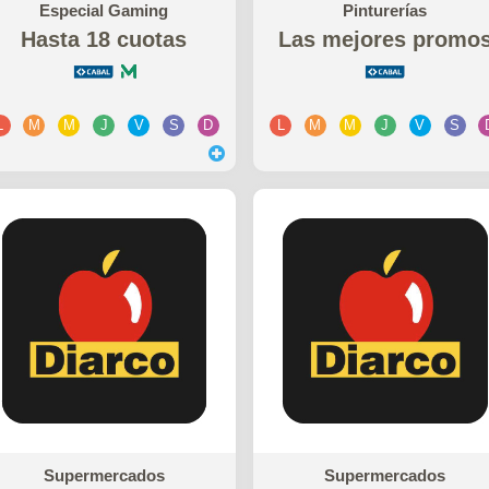
Especial Gaming
Pinturerías
Hasta 18 cuotas
Las mejores promo
L
M
M
J
V
S
D
L
M
M
J
V
S
Supermercados
Supermercados