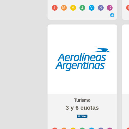
L
M
M
J
V
S
D
Turismo
3 y 6 cuotas