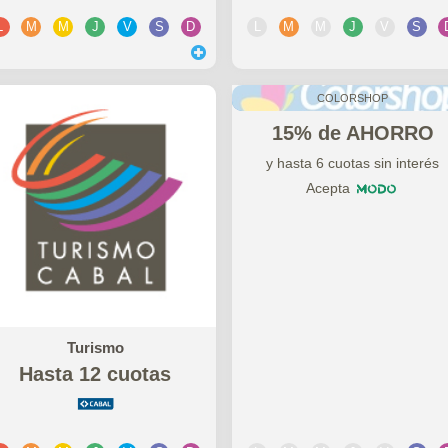
L
M
M
J
V
S
D
L
M
M
J
V
S
COLORSHOP
15% de AHORRO
y hasta 6 cuotas sin interés
Acepta
Turismo
Hasta 12 cuotas