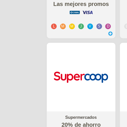
Las mejores promos
L
M
M
J
V
S
D
Supermercados
20% de ahorro