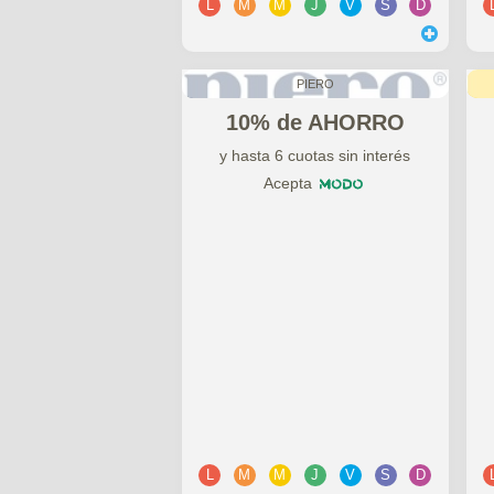
L
M
M
J
V
S
D
PIERO
10% de AHORRO
y hasta 6 cuotas sin interés
Acepta
L
M
M
J
V
S
D