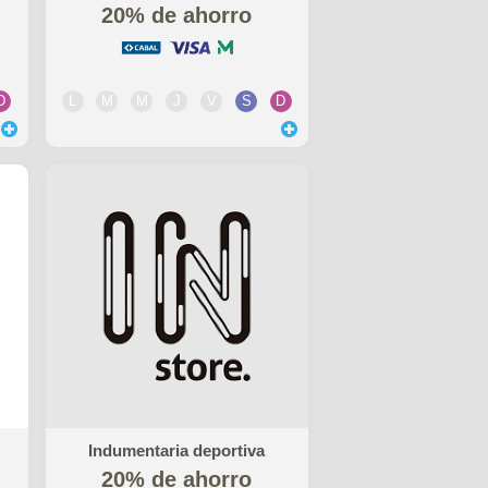
20% de ahorro
D
L
M
M
J
V
S
D
Indumentaria deportiva
20% de ahorro