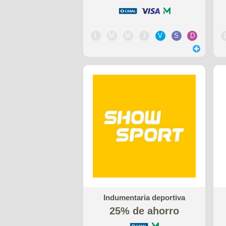
L
M
M
J
V
S
D
Indumentaria deportiva
25% de ahorro