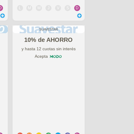
D
L
M
M
J
V
S
D
SUAVESTAR
10% de AHORRO
y hasta 12 cuotas sin interés
Acepta