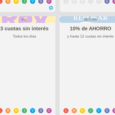
L
M
M
J
V
S
D
L
M
M
J
V
S
REX
REPOSAR
3 cuotas sin interés
10% de AHORRO
Todos los días
y hasta 12 cuotas sin interés
L
M
M
J
V
S
D
L
M
M
J
V
S